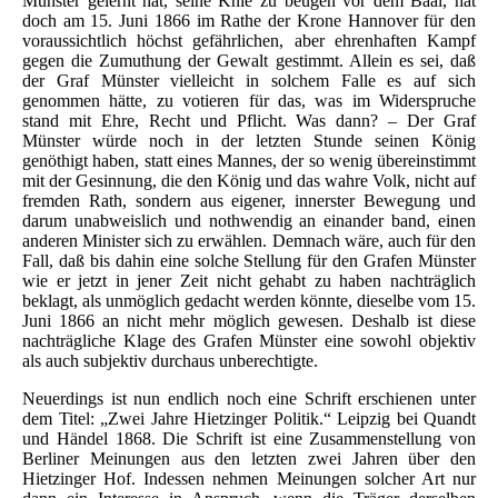
Münster gelernt hat, seine Knie zu beugen vor dem Baal, hat
doch am 15. Juni 1866 im Rathe der Krone Hannover für den
voraussichtlich höchst gefährlichen, aber ehrenhaften Kampf
gegen die Zumuthung der Gewalt gestimmt. Allein es sei, daß
der Graf Münster vielleicht in solchem Falle es auf sich
genommen hätte, zu votieren für das, was im Widerspruche
stand mit Ehre, Recht und Pflicht. Was dann? – Der Graf
Münster würde noch in der letzten Stunde seinen König
genöthigt haben, statt eines Mannes, der so wenig übereinstimmt
mit der Gesinnung, die den König und das wahre Volk, nicht auf
fremden Rath, sondern aus eigener, innerster Bewegung und
darum unabweislich und nothwendig an einander band, einen
anderen Minister sich zu erwählen. Demnach wäre, auch für den
Fall, daß bis dahin eine solche Stellung für den Grafen Münster
wie er jetzt in jener Zeit nicht gehabt zu haben nachträglich
beklagt, als unmöglich gedacht werden könnte, dieselbe vom 15.
Juni 1866 an nicht mehr möglich gewesen. Deshalb ist diese
nachträgliche Klage des Grafen Münster eine sowohl objektiv
als auch subjektiv durchaus unberechtigte.
Neuerdings ist nun endlich noch eine Schrift erschienen unter
dem Titel: „Zwei Jahre Hietzinger Politik.“ Leipzig bei Quandt
und Händel 1868. Die Schrift ist eine Zusammenstellung von
Berliner Meinungen aus den letzten zwei Jahren über den
Hietzinger Hof. Indessen nehmen Meinungen solcher Art nur