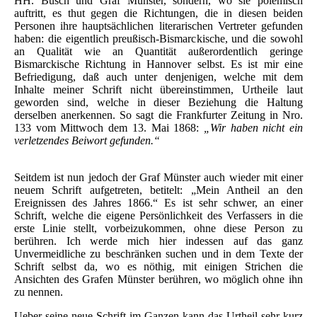
HH. Busch und Graf Münster, sondern, wo sie polemisch
auftritt, es thut gegen die Richtungen, die in diesen beiden
Personen ihre hauptsächlichen literarischen Vertreter gefunden
haben: die eigentlich preußisch-Bismarckische, und die sowohl
an Qualität wie an Quantität außerordentlich geringe
Bismarckische Richtung in Hannover selbst. Es ist mir eine
Befriedigung, daß auch unter denjenigen, welche mit dem
Inhalte meiner Schrift nicht übereinstimmen, Urtheile laut
geworden sind, welche in dieser Beziehung die Haltung
derselben anerkennen. So sagt die Frankfurter Zeitung in Nro.
133 vom Mittwoch dem 13. Mai 1868:
„Wir haben nicht ein
verletzendes Beiwort gefunden.“
Seitdem ist nun jedoch der Graf Münster auch wieder mit einer
neuem Schrift aufgetreten, betitelt: „Mein Antheil an den
Ereignissen des Jahres 1866.“ Es ist sehr schwer, an einer
Schrift, welche die eigene Persönlichkeit des Verfassers in die
erste Linie stellt, vorbeizukommen, ohne diese Person zu
berühren. Ich werde mich hier indessen auf das ganz
Unvermeidliche zu beschränken suchen und in dem Texte der
Schrift selbst da, wo es nöthig, mit einigen Strichen die
Ansichten des Grafen Münster berühren, wo möglich ohne ihn
zu nennen.
Ueber seine neue Schrift im Ganzen kann das Urtheil sehr kurz