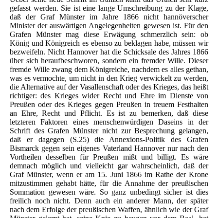
gefasst werden. Sie ist eine lange Umschreibung zu der Klage,
daß der Graf Münster im Jahre 1866 nicht hannöverscher
Minister der auswärtigen Angelegenheiten gewesen ist. Für den
Grafen Münster mag diese Erwägung schmerzlich sein: ob
König und Königreich es ebenso zu beklagen habe, müssen wir
bezweifeln. Nicht Hannover hat die Schicksale des Jahres 1866
über sich heraufbeschworen, sondern ein fremder Wille. Dieser
fremde Wille zwang dem Königreiche, nachdem es alles gethan,
was es vermochte, um nicht in den Krieg verwickelt zu werden,
die Alternative auf der Vasallenschaft oder des Krieges, das heißt
richtiger: des Krieges wider Recht und Ehre im Dienste von
Preußen oder des Krieges gegen Preußen in treuem Festhalten
an Ehre, Recht und Pflicht. Es ist zu bemerken, daß diese
letzteren Faktoren eines menschenwürdigen Daseins in der
Schrift des Grafen Münster nicht zur Besprechung gelangen,
daß er dagegen (S.25) die Annexions-Politik des Grafen
Bismarck gegen sein eigenes Vaterland Hannover nur nach den
Vortheilen desselben für Preußen mißt und billigt. Es wäre
demnach möglich und vielleicht gar wahrscheinlich, daß der
Graf Münster, wenn er am 15. Juni 1866 im Rathe der Krone
mitzustimmen gehabt hätte, für die Annahme der preußischen
Sommation gewesen wäre. So ganz unbedingt sicher ist dies
freilich noch nicht. Denn auch ein anderer Mann, der später
nach dem Erfolge der preußischen Waffen, ähnlich wie der Graf