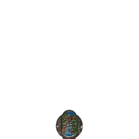
Romkerhall
Geschichte der Königlich- Hannoveranischen-
Kammergut- Staatsdomäne Romkerhall