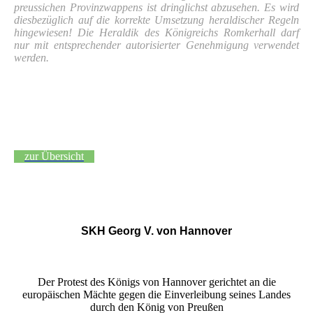
preussichen Provinzwappens ist dringlichst abzusehen. Es wird
diesbezüglich auf die korrekte Umsetzung heraldischer Regeln
hingewiesen! Die Heraldik des Königreichs Romkerhall darf
nur mit entsprechender autorisierter Genehmigung verwendet
werden.
zur Übersicht
SKH Georg V. von Hannover
Der Protest des Königs von Hannover gerichtet an die
europäischen Mächte gegen die Einverleibung seines Landes
durch den König von Preußen