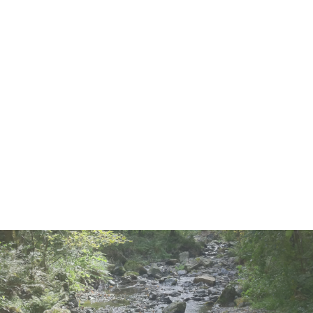
Romkerhall
Geschichte der Königlich- Hannoveranischen-
Kammergut- Staatsdomäne Romkerhall