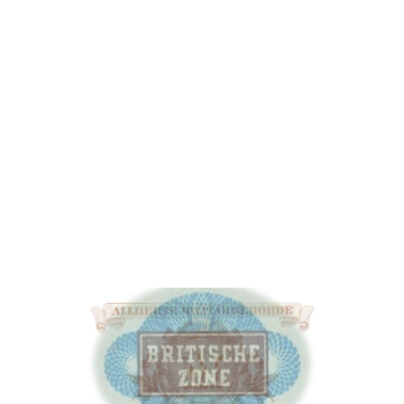
Romkerhall
Geschichte der Königlich- Hannoveranischen-
Kammergut- Staatsdomäne Romkerhall