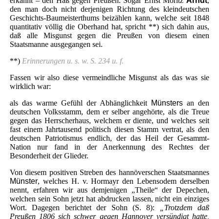
erkannt – den Haß gegen Preußen. Sogar Ernst Moritz
Arndt
,
den man doch nicht derjenigen Richtung des kleindeutschen
Geschichts-Baumeisterthums beizählen kann, welche seit 1848
quantitativ völlig die Oberhand hat, spricht **) sich dahin aus,
daß alle Misgunst gegen die Preußen von diesem einen
Staatsmanne ausgegangen sei.
**)
Erinnerungen u. s. w. S. 234 u. f.
Fassen wir also diese vermeindliche Misgunst als das was sie
wirklich war:
als das warme Gefühl der Abhänglichkeit
Münsters
an den
deutschen Volksstamm, dem er selber angehörte, als die Treue
gegen das Herrscherhaus, welchem er diente, und welches seit
fast einem Jahrtausend politisch diesen Stamm vertrat, als den
deutschen Patriotismus endlich, der das Heil der Gesammt-
Nation nur fand in der Anerkennung des Rechtes der
Besonderheit der Glieder.
Von diesem positiven Streben des hannöverschen Staatsmannes
Münster
, welches H. v. Hormayr den Lebensodem derselben
nennt, erfahren wir aus demjenigen „Theile“ der Depechen,
welchen sein Sohn jetzt hat abdrucken lassen, nicht ein einziges
Wort. Dagegen berichtet der Sohn (S. 8):
„Trotzdem daß
Preußen 1806 sich schwer gegen Hannover versündigt hatte,