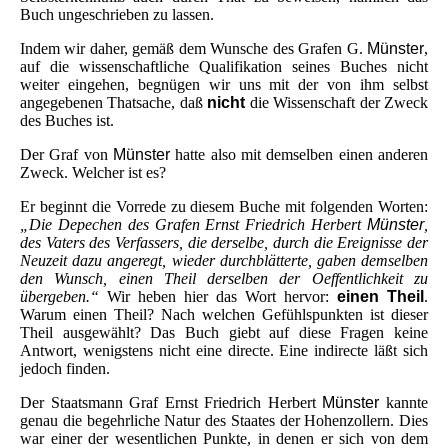
Buch ungeschrieben zu lassen.
Indem wir daher, gemäß dem Wunsche des Grafen G.
Münster
,
auf die wissenschaftliche Qualifikation seines Buches nicht
weiter eingehen, begnügen wir uns mit der von ihm selbst
angegebenen Thatsache, daß
nicht
die Wissenschaft der Zweck
des Buches ist.
Der Graf von
Münster
hatte also mit demselben einen anderen
Zweck. Welcher ist es?
Er beginnt die Vorrede zu diesem Buche mit folgenden Worten:
„Die Depechen des Grafen Ernst Friedrich Herbert
Münster
,
des Vaters des Verfassers, die derselbe, durch die Ereignisse der
Neuzeit dazu angeregt, wieder durchblätterte, gaben demselben
den Wunsch, einen Theil derselben der Oeffentlichkeit zu
übergeben.“
Wir heben hier das Wort hervor:
einen Theil
.
Warum einen Theil? Nach welchen Gefühlspunkten ist dieser
Theil ausgewählt? Das Buch giebt auf diese Fragen keine
Antwort, wenigstens nicht eine directe. Eine indirecte läßt sich
jedoch finden.
Der Staatsmann Graf Ernst Friedrich Herbert
Münster
kannte
genau die begehrliche Natur des Staates der Hohenzollern. Dies
war einer der wesentlichen Punkte, in denen er sich von dem