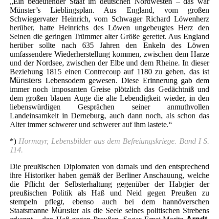
„Ein bedeutender Staat im deutschen Nordwesten – das war
Münster’s Lieblingsplan. Aus England, vom großen
Schwiegervater Heinrich, vom Schwager Richard Löwenherz
herüber, hatte Heinrichs des Löwen ungebeugtes Herz den
Seinen die geringen Trümmer alter Größe gerettet. Aus England
herüber sollte nach 635 Jahren den Enkeln des Löwen
umfassendere Wiederherstellung kommen, zwischen dem Harze
und der Nordsee, zwischen der Elbe und dem Rheine. In dieser
Beziehung 1815 einen Contrecoup auf 1180 zu geben, das ist
Münsters
Lebensodem gewesen. Diese Erinnerung gab dem
immer noch imposanten Greise plötzlich das Gedächtniß und
dem großen blauen Auge die alte Lebendigkeit wieder, in den
liebenswürdigen Gesprächen seiner anmuthvollen
Landeinsamkeit in Derneburg, auch dann noch, als schon das
Alter immer schwerer und schwerer auf ihm lastete.“
*)
Hormayr, Lebensbilder aus dem Befreiungskriege. Band I S.
114.
Die preußischen Diplomaten von damals und den entsprechend
ihre Historiker haben gemäß der Berliner Anschauung, welche
die Pflicht der Selbsterhaltung gegenüber der Habgier der
preußischen Politik als Haß und Neid gegen Preußen zu
stempeln pflegt, ebenso auch bei dem hannöverschen
Staatsmanne
Münster
als die Seele seines politischen Strebens