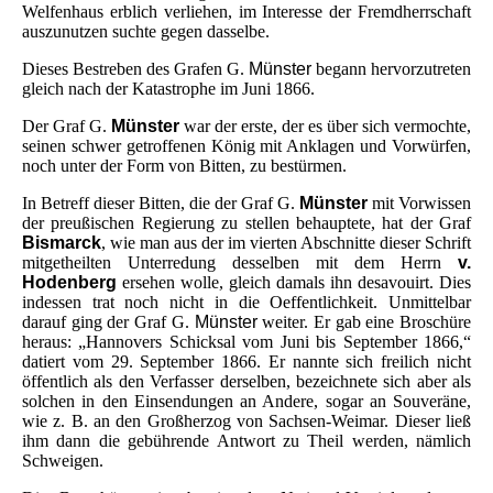
Welfenhaus erblich verliehen, im Interesse der Fremdherrschaft
auszunutzen suchte gegen dasselbe.
Dieses Bestreben des Grafen G.
Münster
begann hervorzutreten
gleich nach der Katastrophe im Juni 1866.
Der Graf G.
Münster
war der erste, der es über sich vermochte,
seinen schwer getroffenen König mit Anklagen und Vorwürfen,
noch unter der Form von Bitten, zu bestürmen.
In Betreff dieser Bitten, die der Graf G.
Münster
mit Vorwissen
der preußischen Regierung zu stellen behauptete, hat der Graf
Bismarck
, wie man aus der im vierten Abschnitte dieser Schrift
mitgetheilten Unterredung desselben mit dem Herrn
v.
Hodenberg
ersehen wolle, gleich damals ihn desavouirt. Dies
indessen trat noch nicht in die Oeffentlichkeit. Unmittelbar
darauf ging der Graf G.
Münster
weiter. Er gab eine Broschüre
heraus: „Hannovers Schicksal vom Juni bis September 1866,“
datiert vom 29. September 1866. Er nannte sich freilich nicht
öffentlich als den Verfasser derselben, bezeichnete sich aber als
solchen in den Einsendungen an Andere, sogar an Souveräne,
wie z. B. an den Großherzog von Sachsen-Weimar. Dieser ließ
ihm dann die gebührende Antwort zu Theil werden, nämlich
Schweigen.