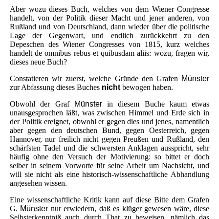
Aber wozu dieses Buch, welches von dem Wiener Congresse
handelt, von der Politik dieser Macht und jener anderen, von
Rußland und von Deutschland, dann wieder über die politische
Lage der Gegenwart, und endlich zurückkehrt zu den
Depeschen des Wiener Congresses von 1815, kurz welches
handelt de omnibus rebus et quibusdam aliis: wozu, fragen wir,
dieses neue Buch?
Constatieren wir zuerst, welche Gründe den Grafen
Münster
zur Abfassung dieses Buches
nicht
bewogen haben.
Obwohl der Graf
Münster
in diesem Buche kaum etwas
unausgesprochen läßt, was zwischen Himmel und Erde sich in
der Politik ereignet, obwohl er gegen dies und jenes, namentlich
aber gegen den deutschen Bund, gegen Oesterreich, gegen
Hannover, nur freilich nicht gegen Preußen und Rußland, den
schärfsten Tadel und die schwersten Anklagen ausspricht, sehr
häufig ohne den Versuch der Motivierung: so bittet er doch
selber in seinem Vorworte für seine Arbeit um Nachsicht, und
will sie nicht als eine historisch-wissenschaftliche Abhandlung
angesehen wissen.
Eine wissenschaftliche Kritik kann auf diese Bitte dem Grafen
G.
Münster
nur erwiedern, daß es klüger gewesen wäre, diese
Selbsterkenntniß auch durch That zu beweisen, nämlich das