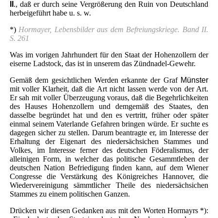
II
., daß er durch seine Vergrößerung den Ruin von Deutschland
herbeigeführt habe u. s. w.
*)
Hormayer, Lebensbilder aus dem Befreiungskriege. Band II.
S. 261
Was im vorigen Jahrhundert für den Staat der Hohenzollern der
eiserne Ladstock, das ist in unserem das Zündnadel-Gewehr.
Gemäß dem gesichtlichen Werden erkannte der Graf
Münster
mit voller Klarheit, daß die Art nicht lassen werde von der Art.
Er sah mit voller Überzeugung voraus, daß die Begehrlichkeiten
des Hauses Hohenzollern und demgemäß des Staates, den
dasselbe begründet hat und den es vertritt, früher oder später
einmal seinem Vaterlande Gefahren bringen würde. Er suchte es
dagegen sicher zu stellen. Darum beantragte er, im Interesse der
Erhaltung der Eigenart des niedersächsichen Stammes und
Volkes, im Interesse ferner des deutschen Föderalismus, der
alleinigen Form, in welcher das politische Gesammtleben der
deutschen Nation Befriedigung finden kann, auf dem Wiener
Congresse die Verstärkung des Königreiches Hannover, die
Wiedervereinigung sämmtlicher Theile des niedersächsichen
Stammes zu einem politischen Ganzen.
Drücken wir diesen Gedanken aus mit den Worten Hormayrs *):