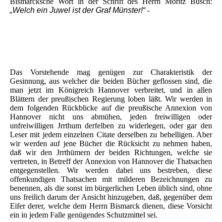
Bismarcksche Wort in der Schrift des Herrn Moritz Busch:
„Welch ein Juwel ist der Graf Münster!“
-
Das Vorstehende mag genügen zur Charakteristik der
Gesinnung, aus welcher die beiden Bücher geflossen sind, die
man jetzt im Königreich Hannover verbreitet, und in allen
Blättern der preußischen Regierung loben läßt. Wir werden in
dem folgenden Rückblicke auf die preußische Annexion von
Hannover nicht uns abmühen, jeden freiwilligen oder
unfreiwilligen Jrrthum derfelben zu widerlegen, oder gar den
Leser mit jedem einzelnen Citate derselben zu behelligen. Aber
wir werden auf jene Bücher die Rücksicht zu nehmen haben,
daß wir den Jrrthümern der beiden Richtungen, welche sie
vertreten, in Betreff der Annexion von Hannover die Thatsachen
entgegenstellen. Wir werden dabei uns bestreben, diese
offenkundigen Thatsachen mit milderen Bezeichnungen zu
benennen, als die sonst im bürgerlichen Leben üblich sind, ohne
uns freilich darum der Ansicht hinzugeben, daß, gegenüber dem
Eifer derer, welche dem Herrn Bismarck dienen, diese Vorsicht
ein in jedem Falle genügendes Schutzmittel sei.