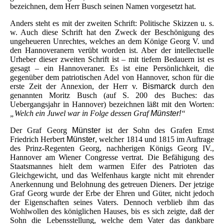
bezeichnen, dem Herr Busch seinen Namen vorgesetzt hat.
Anders steht es mit der zweiten Schrift: Politische Skizzen u. s.
w. Auch diese Schrift hat den Zweck der Beschönigung des
ungeheueren Unrechtes, welches an dem Könige Georg V. und
den Hannoveranern verübt worden ist. Aber der intellectuelle
Urheber dieser zweiten Schrift ist – mit tiefem Bedauern ist es
gesagt – ein Hannoveraner. Es ist eine Persönlichkeit, die
gegenüber dem patriotischen Adel von Hannover, schon für die
erste Zeit der Annexion, der Herr v.
Bismarck
durch den
genannten Moritz Busch (auf S. 200 des Buches: das
Uebergangsjahr in Hannover) bezeichnen läßt mit den Worten:
„Welch ein Juwel war in Folge dessen Graf
Münster!
“
Der Graf Georg
Münster
ist der Sohn des Grafen Ernst
Friedrich Herbert
Münster
, welcher 1814 und 1815 im Auftrage
des Prinz-Regenten Georg, nachherigen Königs Georg IV.,
Hannover am Wiener Congresse vertrat. Die Befähigung des
Staatsmannes hielt dem warmen Eifer des Patrioten das
Gleichgewicht, und das Welfenhaus kargte nicht mit ehrender
Anerkennung und Belohnung des getreuen Dieners. Der jetzige
Graf Georg wurde der Erbe der Ehren und Güter, nicht jedoch
der Eigenschaften seines Vaters. Dennoch verblieb ihm das
Wohlwollen des königlichen Hauses, bis es sich zeigte, daß der
Sohn die Lebensstellung, welche dem Vater das dankbare