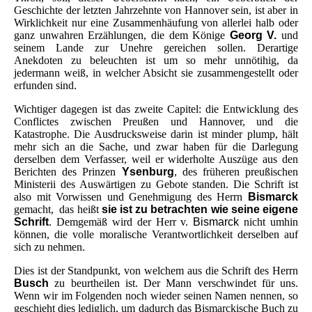
Geschichte der letzten Jahrzehnte von Hannover sein, ist aber in
Wirklichkeit nur eine Zusammenhäufung von allerlei halb oder
ganz unwahren Erzählungen, die dem Könige
Georg V.
und
seinem Lande zur Unehre gereichen sollen. Derartige
Anekdoten zu beleuchten ist um so mehr unnötihig, da
jedermann weiß, in welcher Absicht sie zusammengestellt oder
erfunden sind.
Wichtiger dagegen ist das zweite Capitel: die Entwicklung des
Conflictes zwischen Preußen und Hannover, und die
Katastrophe. Die Ausdrucksweise darin ist minder plump, hält
mehr sich an die Sache, und zwar haben für die Darlegung
derselben dem Verfasser, weil er widerholte Auszüge aus den
Berichten des Prinzen
Ysenburg
, des früheren preußischen
Ministerii des Auswärtigen zu Gebote standen. Die Schrift ist
also mit Vorwissen und Genehmigung des Herrn
Bismarck
gemacht, das heißt
sie ist zu betrachten wie seine eigene
Schrift
. Demgemäß wird der Herr v.
Bismarck
nicht umhin
können, die volle moralische Verantwortlichkeit derselben auf
sich zu nehmen.
Dies ist der Standpunkt, von welchem aus die Schrift des Herrn
Busch
zu beurtheilen ist. Der Mann verschwindet für uns.
Wenn wir im Folgenden noch wieder seinen Namen nennen, so
geschieht dies lediglich, um dadurch das Bismarckische Buch zu