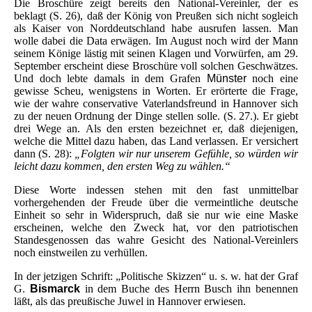
Die Broschüre zeigt bereits den National-Vereinler, der es
beklagt (S. 26), daß der König von Preußen sich nicht sogleich
als Kaiser von Norddeutschland habe ausrufen lassen. Man
wolle dabei die Data erwägen. Im August noch wird der Mann
seinem Könige lästig mit seinen Klagen und Vorwürfen, am 29.
September erscheint diese Broschüre voll solchen Geschwätzes.
Und doch lebte damals in dem Grafen
Münster
noch eine
gewisse Scheu, wenigstens in Worten. Er erörterte die Frage,
wie der wahre conservative Vaterlandsfreund in Hannover sich
zu der neuen Ordnung der Dinge stellen solle. (S. 27.). Er giebt
drei Wege an. Als den ersten bezeichnet er, daß diejenigen,
welche die Mittel dazu haben, das Land verlassen. Er versichert
dann (S. 28):
„Folgten wir nur unserem Gefühle, so würden wir
leicht dazu kommen, den ersten Weg zu wählen.“
Diese Worte indessen stehen mit den fast unmittelbar
vorhergehenden der Freude über die vermeintliche deutsche
Einheit so sehr in Widerspruch, daß sie nur wie eine Maske
erscheinen, welche den Zweck hat, vor den patriotischen
Standesgenossen das wahre Gesicht des National-Vereinlers
noch einstweilen zu verhüllen.
In der jetzigen Schrift: „Politische Skizzen“ u. s. w. hat der Graf
G.
Bismarck
in dem Buche des Herrn Busch ihn benennen
läßt, als das preußische Juwel in Hannover erwiesen.