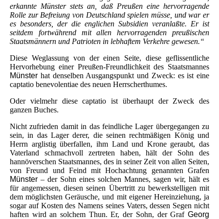
erkannte Münster stets an, daß Preußen eine hervorragende
Rolle zur Befreiung von Deutschland spielen müsse, und war er
es besonders, der die englichen Subsidien veranlaßte. Er ist
seitdem fortwährend mit allen hervorragenden preußischen
Staatsmännern und Patrioten in lebhaftem Verkehre gewesen.“
Diese Weglassung von der einen Seite, diese geflissentliche
Hervorhebung einer Preußen-Freundlichkeit des Staatsmannes
Münster
hat denselben Ausgangspunkt und Zweck: es ist eine
captatio benevolentiae des neuen Herrscherthumes.
Oder vielmehr diese captatio ist überhaupt der Zweck des
ganzen Buches.
Nicht zufrieden damit in das feindliche Lager übergegangen zu
sein, in das Lager derer, die seinen rechtmäßigen König und
Herrn arglistig überfallen, ihm Land und Krone geraubt, das
Vaterland schmachvoll zertreten haben, hält der Sohn des
hannöverschen Staatsmannes, des in seiner Zeit von allen Seiten,
von Freund und Feind mit Hochachtung genannten Grafen
Münster
– der Sohn eines solchen Mannes, sagen wir, hält es
für angemessen, diesen seinen Übertritt zu bewerkstelligen mit
dem möglichsten Geräusche, und mit eigener Hereinziehung, ja
sogar auf Kosten des Namens seines Vaters, dessen Segen nicht
haften wird an solchem Thun. Er, der Sohn, der Graf
Georg