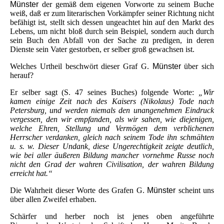
Münster
der gemäß dem eigenen Vorworte zu seinem Buche
weiß, daß er zum literarischen Vorkämpfer seiner Richtung nicht
befähigt ist, stellt sich dessen ungeachtet hin auf den Markt des
Lebens, um nicht bloß durch sein Beispiel, sondern auch durch
sein Buch den Abfall von der Sache zu predigen, in deren
Dienste sein Vater gestorben, er selber groß gewachsen ist.
Welches Urtheil beschwört dieser Graf G.
Münster
über sich
herauf?
Er selber sagt (S. 47 seines Buches) folgende Worte:
„Wir
kamen einige Zeit nach des Kaisers (Nikolaus) Tode nach
Petersburg, und werden niemals den unangenehmen Eindruck
vergessen, den wir empfanden, als wir sahen, wie diejenigen,
welche Ehren, Stellung und Vermögen dem verblichenen
Herrscher verdanken, gleich nach seinem Tode ihn schmähten
u. s. w. Dieser Undank, diese Ungerechtigkeit zeigte deutlich,
wie bei aller äußeren Bildung mancher vornehme Russe noch
nicht den Grad der wahren Civilisation, der wahren Bildung
erreicht hat.“
Die Wahrheit dieser Worte des Grafen G.
Münster
scheint uns
über allen Zweifel erhaben.
Schärfer und herber noch ist jenes oben angeführte