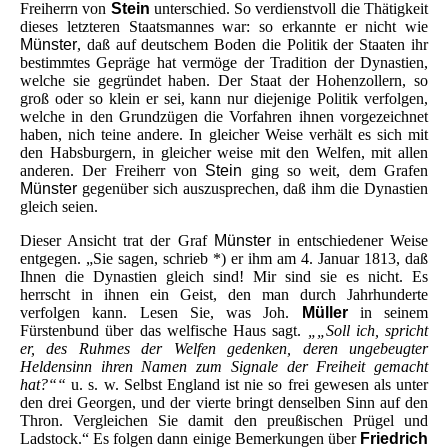
Freiherrn von
Stein
unterschied. So verdienstvoll die Thätigkeit
dieses letzteren Staatsmannes war: so erkannte er nicht wie
Münster
, daß auf deutschem Boden die Politik der Staaten ihr
bestimmtes Gepräge hat vermöge der Tradition der Dynastien,
welche sie gegründet haben. Der Staat der Hohenzollern, so
groß oder so klein er sei, kann nur diejenige Politik verfolgen,
welche in den Grundzügen die Vorfahren ihnen vorgezeichnet
haben, nich teine andere. In gleicher Weise verhält es sich mit
den Habsburgern, in gleicher weise mit den Welfen, mit allen
anderen. Der Freiherr von
Stein
ging so weit, dem Grafen
Münster
gegenüber sich auszusprechen, daß ihm die Dynastien
gleich seien.
Dieser Ansicht trat der Graf
Münster
in entschiedener Weise
entgegen. „Sie sagen, schrieb *) er ihm am 4. Januar 1813, daß
Ihnen die Dynastien gleich sind! Mir sind sie es nicht. Es
herrscht in ihnen ein Geist, den man durch Jahrhunderte
verfolgen kann. Lesen Sie, was Joh.
Müller
in seinem
Fürstenbund über das welfische Haus sagt.
„„Soll ich, spricht
er, des Ruhmes der Welfen gedenken, deren ungebeugter
Heldensinn ihren Namen zum Signale der Freiheit gemacht
hat?““
u. s. w. Selbst England ist nie so frei gewesen als unter
den drei Georgen, und der vierte bringt denselben Sinn auf den
Thron. Vergleichen Sie damit den preußischen Prügel und
Ladstock.“ Es folgen dann einige Bemerkungen über
Friedrich