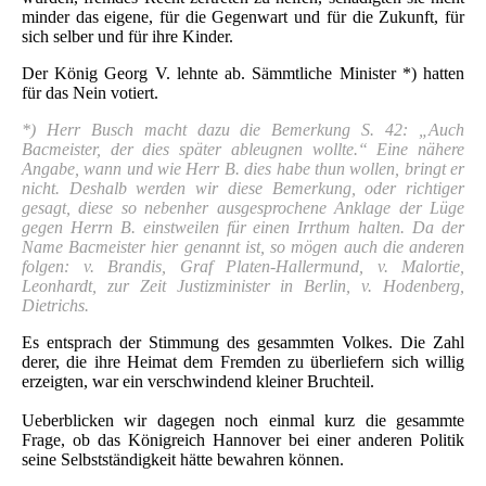
minder das eigene, für die Gegenwart und für die Zukunft, für
sich selber und für ihre Kinder.
Der König Georg V. lehnte ab. Sämmtliche Minister *) hatten
für das Nein votiert.
*) Herr Busch macht dazu die Bemerkung S. 42: „Auch
Bacmeister, der dies später ableugnen wollte.“ Eine nähere
Angabe, wann und wie Herr B. dies habe thun wollen, bringt er
nicht. Deshalb werden wir diese Bemerkung, oder richtiger
gesagt, diese so nebenher ausgesprochene Anklage der Lüge
gegen Herrn B. einstweilen für einen Irrthum halten. Da der
Name Bacmeister hier genannt ist, so mögen auch die anderen
folgen: v. Brandis, Graf Platen-Hallermund, v. Malortie,
Leonhardt, zur Zeit Justizminister in Berlin, v. Hodenberg,
Dietrichs.
Es entsprach der Stimmung des gesammten Volkes. Die Zahl
derer, die ihre Heimat dem Fremden zu überliefern sich willig
erzeigten, war ein verschwindend kleiner Bruchteil.
Ueberblicken wir dagegen noch einmal kurz die gesammte
Frage, ob das Königreich Hannover bei einer anderen Politik
seine Selbstständigkeit hätte bewahren können.