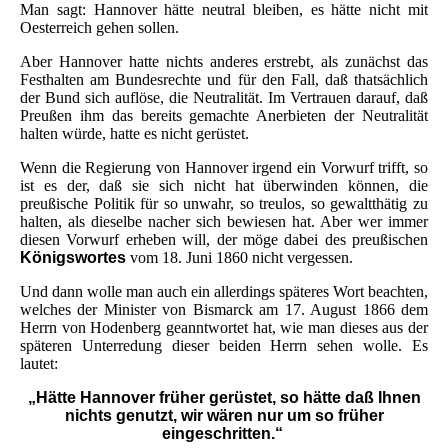
Man sagt: Hannover hätte neutral bleiben, es hätte nicht mit
Oesterreich gehen sollen.
Aber Hannover hatte nichts anderes erstrebt, als zunächst das
Festhalten am Bundesrechte und für den Fall, daß thatsächlich
der Bund sich auflöse, die Neutralität. Im Vertrauen darauf, daß
Preußen ihm das bereits gemachte Anerbieten der Neutralität
halten würde, hatte es nicht gerüstet.
Wenn die Regierung von Hannover irgend ein Vorwurf trifft, so
ist es der, daß sie sich nicht hat überwinden können, die
preußische Politik für so unwahr, so treulos, so gewaltthätig zu
halten, als dieselbe nacher sich bewiesen hat. Aber wer immer
diesen Vorwurf erheben will, der möge dabei des preußischen
Königswortes
vom 18. Juni 1860 nicht vergessen.
Und dann wolle man auch ein allerdings späteres Wort beachten,
welches der Minister von Bismarck am 17. August 1866 dem
Herrn von Hodenberg geanntwortet hat, wie man dieses aus der
späteren Unterredung dieser beiden Herrn sehen wolle. Es
lautet:
„Hätte Hannover früher gerüstet, so hätte daß Ihnen
nichts genutzt, wir wären nur um so früher
eingeschritten.“