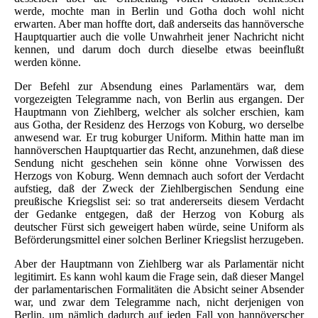
werde, mochte man in Berlin und Gotha doch wohl nicht
erwarten. Aber man hoffte dort, daß anderseits das hannöversche
Hauptquartier auch die volle Unwahrheit jener Nachricht nicht
kennen, und darum doch durch dieselbe etwas beeinflußt
werden könne.
Der Befehl zur Absendung eines Parlamentärs war, dem
vorgezeigten Telegramme nach, von Berlin aus ergangen. Der
Hauptmann von Ziehlberg, welcher als solcher erschien, kam
aus Gotha, der Residenz des Herzogs von Koburg, wo derselbe
anwesend war. Er trug koburger Uniform. Mithin hatte man im
hannöverschen Hauptquartier das Recht, anzunehmen, daß diese
Sendung nicht geschehen sein könne ohne Vorwissen des
Herzogs von Koburg. Wenn demnach auch sofort der Verdacht
aufstieg, daß der Zweck der Ziehlbergischen Sendung eine
preußische Kriegslist sei: so trat andererseits diesem Verdacht
der Gedanke entgegen, daß der Herzog von Koburg als
deutscher Fürst sich geweigert haben würde, seine Uniform als
Beförderungsmittel einer solchen Berliner Kriegslist herzugeben.
Aber der Hauptmann von Ziehlberg war als Parlamentär nicht
legitimirt. Es kann wohl kaum die Frage sein, daß dieser Mangel
der parlamentarischen Formalitäten die Absicht seiner Absender
war, und zwar dem Telegramme nach, nicht derjenigen von
Berlin, um nämlich dadurch auf jeden Fall von hannöverscher