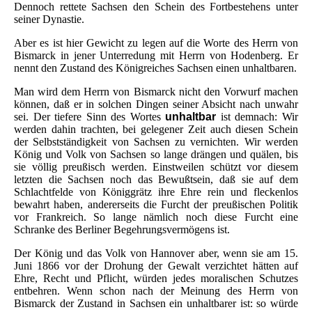
Dennoch rettete Sachsen den Schein des Fortbestehens unter
seiner Dynastie.
Aber es ist hier Gewicht zu legen auf die Worte des Herrn von
Bismarck in jener Unterredung mit Herrn von Hodenberg. Er
nennt den Zustand des Königreiches Sachsen einen unhaltbaren.
Man wird dem Herrn von Bismarck nicht den Vorwurf machen
können, daß er in solchen Dingen seiner Absicht nach unwahr
sei. Der tiefere Sinn des Wortes
unhaltbar
ist demnach: Wir
werden dahin trachten, bei gelegener Zeit auch diesen Schein
der Selbstständigkeit von Sachsen zu vernichten. Wir werden
König und Volk von Sachsen so lange drängen und quälen, bis
sie völlig preußisch werden. Einstweilen schützt vor diesem
letzten die Sachsen noch das Bewußtsein, daß sie auf dem
Schlachtfelde von Königgrätz ihre Ehre rein und fleckenlos
bewahrt haben, andererseits die Furcht der preußischen Politik
vor Frankreich. So lange nämlich noch diese Furcht eine
Schranke des Berliner Begehrungsvermögens ist.
Der König und das Volk von Hannover aber, wenn sie am 15.
Juni 1866 vor der Drohung der Gewalt verzichtet hätten auf
Ehre, Recht und Pflicht, würden jedes moralischen Schutzes
entbehren. Wenn schon nach der Meinung des Herrn von
Bismarck der Zustand in Sachsen ein unhaltbarer ist: so würde