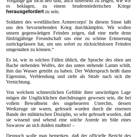
Vorgänge gar nicht lieb sind, auch unserseits zu zeigen, wie wir
es beklagen, zu einem brudermörderischen Kriege
herausgefordert
zu sein.
Soldaten des westfälischen Armeecorps! In diesem Sinne laßt
uns den bevorstehenden Krieg durchkämpfen. Wir wollen
unsern gegenwärtigen Feinden zeigen, daß eine mehr denn
fünfzigjährige Freundschaft uns eine zu schöne Erinnerung
zurückgelassen hat, um uns sofort zu rücksichtslosen Feinden
umgestalten zu können.“
Es ist, wie in solchen Fällen üblich, die Sprache des oben am
Bache stehenden Wolfes, der das unten stehende Lamm schilt,
ihm das Wasser getrübt zu haben. Der Widerspruch heißt dann
Eigensinn, Verblendung und zieht als Strafe nach sich die
Vernichtung.
Von welchem schmerzlichen Gefühle ihrer unwürdigen Lage
mögen die Unglücklichen durchdrungen gewesen sein, die bei
vollem Bewußtsein des ungeheueren Unrechts, dessen
Werkzeuge sie waren, gefesselt wurden durch die eisernen
Bande der militärischen Disziplin, so sehr gefesselt wurden, daß
sie wissend und sehend eine solche Anrede im Stile eines
Suwarow an sich dulden mußten! –
Dennoch wolle man bemerken, daß der officielle Bericht des