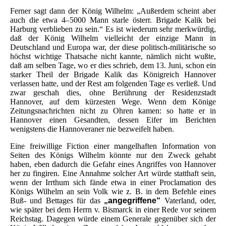
Ferner sagt dann der König Wilhelm: „Außerdem scheint aber
auch die etwa 4–5000 Mann starle österr. Brigade Kalik bei
Harburg verblieben zu sein.“ Es ist wiederum sehr merkwürdig,
daß der König Wilhelm vielleicht der einzige Mann in
Deutschland und Europa war, der diese politisch-militärische so
höchst wichtige Thatsache nicht kannte, nämlich nicht wußte,
daß am selben Tage, wo er dies schrieb, dem 13. Juni, schon ein
starker Theil der Brigade Kalik das Königreich Hannover
verlassen hatte, und der Rest am folgenden Tage es verließ. Und
zwar geschah dies, ohne Berührung der Residenzstadt
Hannover, auf dem kürzesten Wege. Wenn dem Könige
Zeitungsnachrichten nicht zu Ohren kamen: so hatte er in
Hannover einen Gesandten, dessen Eifer im Berichten
wenigstens die Hannoveraner nie bezweifelt haben.
Eine freiwillige Fiction einer mangelhaften Information von
Seiten des Königs Wilhelm könnte nur den Zweck gehabt
haben, eben dadurch die Gefahr eines Angriffes von Hannover
her zu fingiren. Eine Annahme solcher Art würde statthaft sein,
wenn der Irrthum sich fände etwa in einer Proclamation des
Königs Wilhelm an sein Volk wie z. B. in dem Befehle eines
Buß- und Bettages für das
„angegriffene“
Vaterland, oder,
wie später bei dem Herrn v. Bismarck in einer Rede vor seinem
Reichstag. Dagegen würde einem Generale gegenüber sich der