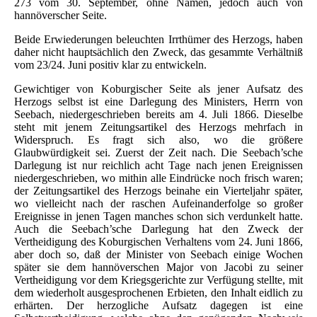
273 vom 30. September, ohne Namen, jedoch auch von
hannöverscher Seite.
Beide Erwiederungen beleuchten Irrthümer des Herzogs, haben
daher nicht hauptsächlich den Zweck, das gesammte Verhältniß
vom 23/24. Juni positiv klar zu entwickeln.
Gewichtiger von Koburgischer Seite als jener Aufsatz des
Herzogs selbst ist eine Darlegung des Ministers, Herrn von
Seebach, niedergeschrieben bereits am 4. Juli 1866. Dieselbe
steht mit jenem Zeitungsartikel des Herzogs mehrfach in
Widerspruch. Es fragt sich also, wo die größere
Glaubwürdigkeit sei. Zuerst der Zeit nach. Die Seebach’sche
Darlegung ist nur reichlich acht Tage nach jenen Ereignissen
niedergeschrieben, wo mithin alle Eindrücke noch frisch waren;
der Zeitungsartikel des Herzogs beinahe ein Vierteljahr später,
wo vielleicht nach der raschen Aufeinanderfolge so großer
Ereignisse in jenen Tagen manches schon sich verdunkelt hatte.
Auch die Seebach’sche Darlegung hat den Zweck der
Vertheidigung des Koburgischen Verhaltens vom 24. Juni 1866,
aber doch so, daß der Minister von Seebach einige Wochen
später sie dem hannöverschen Major von Jacobi zu seiner
Vertheidigung vor dem Kriegsgerichte zur Verfügung stellte, mit
dem wiederholt ausgesprochenen Erbieten, den Inhalt eidlich zu
erhärten. Der herzogliche Aufsatz dagegen ist eine