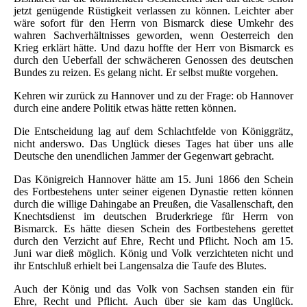
jetzt genügende Rüstigkeit verlassen zu können. Leichter aber
wäre sofort für den Herrn von Bismarck diese Umkehr des
wahren Sachverhältnisses geworden, wenn Oesterreich den
Krieg erklärt hätte. Und dazu hoffte der Herr von Bismarck es
durch den Ueberfall der schwächeren Genossen des deutschen
Bundes zu reizen. Es gelang nicht. Er selbst mußte vorgehen.
Kehren wir zurück zu Hannover und zu der Frage: ob Hannover
durch eine andere Politik etwas hätte retten können.
Die Entscheidung lag auf dem Schlachtfelde von Königgrätz,
nicht anderswo. Das Unglück dieses Tages hat über uns alle
Deutsche den unendlichen Jammer der Gegenwart gebracht.
Das Königreich Hannover hätte am 15. Juni 1866 den Schein
des Fortbestehens unter seiner eigenen Dynastie retten können
durch die willige Dahingabe an Preußen, die Vasallenschaft, den
Knechtsdienst im deutschen Bruderkriege für Herrn von
Bismarck. Es hätte diesen Schein des Fortbestehens gerettet
durch den Verzicht auf Ehre, Recht und Pflicht. Noch am 15.
Juni war dieß möglich. König und Volk verzichteten nicht und
ihr Entschluß erhielt bei Langensalza die Taufe des Blutes.
Auch der König und das Volk von Sachsen standen ein für
Ehre, Recht und Pflicht. Auch über sie kam das Unglück.