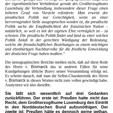
der eigenthümlichen Verhältnisse gerade des Großherzogthums
Luxemburg die Verhandlung insbesondere dieser Frage einen
höheren Grad von Vorsicht erforderte. Man erweist der
preußischen Politik nur Gerechtigkeit, wenn an einer
hervorragenden Stelle ausgesprochen worden ist, die preußische
Politik suche die Empfindlichkeit der französichen Nation –
natührlich, so weit es mit der eigenen Ehre verträglich ist – zu
schonen. Die preußische Politik findet und fand zu einer solchen
Politik Anlaß in der gerechten Würdigung der Bedeutung,
welche die freundschaftlichen Beziehungen zu einem mächtigen
und ebenbürtigen Nachbarvolke für die friedliche Entwicklung
der deutschen Frage haben mußten.“
Die stenographischen Berichte melden nicht, daß auf diese Rede
des Herrn v.
Bismarck
das in anderen Fällen für seine
Kundgebungen übliche Bravo seiner Versammlung erfolgt sei.
Es scheint danach, daß man die Selbst-Charakteristik des Herrn
v.
Bismarck
in diesen Worten nicht zum vollen gewürdigt habe.
Analysiren wir also dieselbe.
Sie läßt sich wesentlich auf drei Gedanken
zurückführen. Der erste ist: Preußen hatte nicht das
Recht, dem Großherzogthume Luxemburg den Eintritt
in den Norddeutschen Bund aufzunöthigen. Der
zweite ist: Preußen hätte es dennoch gerne gethan.