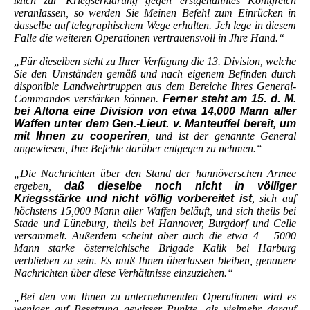
Mich zur Kriegserklärung gegen erstgenanntes Königreich
veranlassen, so werden Sie Meinen Befehl zum Einrücken in
dasselbe auf telegraphischem Wege erhalten. Jch lege in diesem
Falle die weiteren Operationen vertrauensvoll in Jhre Hand.“
„Für dieselben steht zu Ihrer Verfügung die 13. Division, welche
Sie den Umständen gemäß und nach eigenem Befinden durch
disponible Landwehrtruppen aus dem Bereiche Ihres General-
Commandos verstärken können.
Ferner steht am 15. d. M.
bei Altona eine Division von etwa 14,000 Mann aller
Waffen unter dem Gen.-Lieut. v. Manteuffel bereit, um
mit Ihnen zu cooperiren
, und ist der genannte General
angewiesen, Ihre Befehle darüber entgegen zu nehmen.“
„Die Nachrichten über den Stand der hannöverschen Armee
ergeben,
daß dieselbe noch nicht in völliger
Kriegsstärke und nicht völlig vorbereitet ist
, sich auf
höchstens 15,000 Mann aller Waffen beläuft, und sich theils bei
Stade und Lüneburg, theils bei Hannover, Burgdorf und Celle
versammelt. Außerdem scheint aber auch die etwa 4 – 5000
Mann starke österreichische Brigade Kalik bei Harburg
verblieben zu sein. Es muß Ihnen überlassen bleiben, genauere
Nachrichten über diese Verhältnisse einzuziehen.“
„Bei den von Ihnen zu unternehmenden Operationen wird es
weniger auf Besetzung gewisser Punkte, als vielmehr darauf