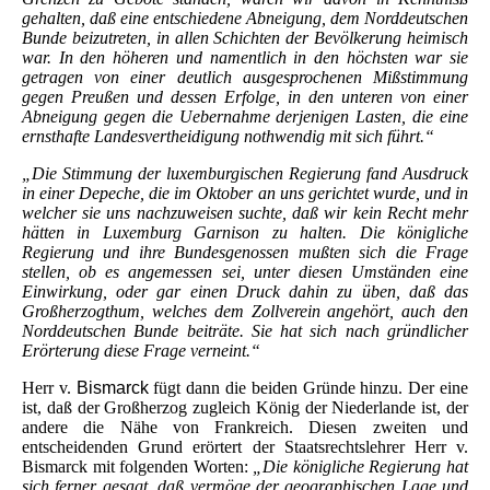
gehalten, daß eine entschiedene Abneigung, dem Norddeutschen
Bunde beizutreten, in allen Schichten der Bevölkerung heimisch
war. In den höheren und namentlich in den höchsten war sie
getragen von einer deutlich ausgesprochenen Mißstimmung
gegen Preußen und dessen Erfolge, in den unteren von einer
Abneigung gegen die Uebernahme derjenigen Lasten, die eine
ernsthafte Landesvertheidigung nothwendig mit sich führt.“
„Die Stimmung der luxemburgischen Regierung fand Ausdruck
in einer Depeche, die im Oktober an uns gerichtet wurde, und in
welcher sie uns nachzuweisen suchte, daß wir kein Recht mehr
hätten in Luxemburg Garnison zu halten. Die königliche
Regierung und ihre Bundesgenossen mußten sich die Frage
stellen, ob es angemessen sei, unter diesen Umständen eine
Einwirkung, oder gar einen Druck dahin zu üben, daß das
Großherzogthum, welches dem Zollverein angehört, auch den
Norddeutschen Bunde beiträte. Sie hat sich nach gründlicher
Erörterung diese Frage verneint.“
Herr v.
Bismarck
fügt dann die beiden Gründe hinzu. Der eine
ist, daß der Großherzog zugleich König der Niederlande ist, der
andere die Nähe von Frankreich. Diesen zweiten und
entscheidenden Grund erörtert der Staatsrechtslehrer Herr v.
Bismarck mit folgenden Worten:
„Die königliche Regierung hat
sich ferner gesagt, daß vermöge der geographischen Lage und