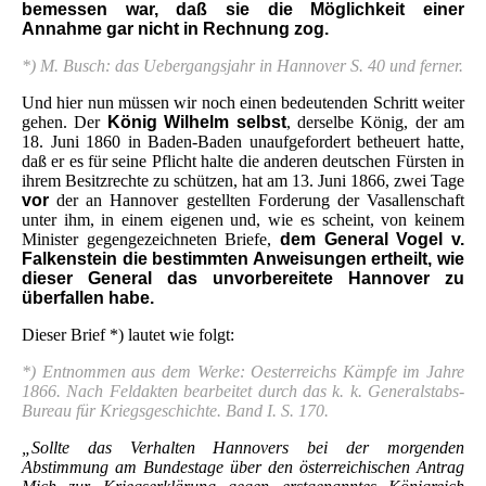
bemessen war, daß sie die Möglichkeit einer
Annahme gar nicht in Rechnung zog.
*) M. Busch: das Uebergangsjahr in Hannover S. 40 und ferner.
Und hier nun müssen wir noch einen bedeutenden Schritt weiter
gehen. Der
König Wilhelm selbst
, derselbe König, der am
18. Juni 1860 in Baden-Baden unaufgefordert betheuert hatte,
daß er es für seine Pflicht halte die anderen deutschen Fürsten in
ihrem Besitzrechte zu schützen, hat am 13. Juni 1866, zwei Tage
vor
der an Hannover gestellten Forderung der Vasallenschaft
unter ihm, in einem eigenen und, wie es scheint, von keinem
Minister gegengezeichneten Briefe,
dem General Vogel v.
Falkenstein die bestimmten Anweisungen ertheilt, wie
dieser General das unvorbereitete Hannover zu
überfallen habe.
Dieser Brief *) lautet wie folgt:
*) Entnommen aus dem Werke: Oesterreichs Kämpfe im Jahre
1866. Nach Feldakten bearbeitet durch das k. k. Generalstabs-
Bureau für Kriegsgeschichte. Band I. S. 170.
„Sollte das Verhalten Hannovers bei der morgenden
Abstimmung am Bundestage über den österreichischen Antrag