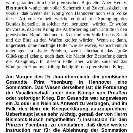
ward garantiert durch die preußischen Bajonette. Aber Herr v.
Bismarck
wußte mit voller Sicherheit und Zuverlässigkeit im
voraus, daß weder der König von Hannover noch sein Volke
dieser Art von Freiheit, welche er durch die Sprengung des
Bundes herstellte, in solcher Art „benutzen“ würden. Er wußte
im voraus, daß der König die Aufforderung zum Eintritte in den
preußischen Bund ablehnen, daß er und sein Volk für das Recht
und die Ehre zu den Waffen greifen würden. Wenn sie dann,
ungerüstet, ohne mächtige Hülfe, wie sie waren, wahrscheinlich
unterlagen: so hatte Preußen, wenn überhaupt das große
Glücksspiel gelang, noch dazu die Macht der Bestrafung durch
die Aneignung. In diesem Falle aber wurde zunächst das
Königreich Hannover tributpflichtig für den preußischen Krieg.
Am Morgen des 15. Juni überreichte der preußische
Gesandte Print Ysenburg in Hannover eine
Sommation. Das Wesen derselben ist: die Forderung
der Vasallenschaft unter dem Könige von Preußen
oder sofortiger Krieg. Der Gesandte war angewiesen
ein Ja oder ein Nein als Antwort zu verlangen, und im
Falle des Nein die Kriegserklärung auszusprechen.
Ueberhaupt ist es sehr wichtig, gemäß der von Herrn
Bismarck-Busch mitgetheilten *) Instruction für den
Prinzen Ysenburg, zu constatiren, daß diese weitere
Instruction nur für die Ablehnung der Sommation