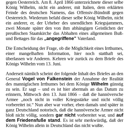
gegen Oesterreich. Am 8. April 1866 unterzeichnete dieser selbe
König Wilhelm, nicht ein anderer, mit Italien, dem erklärten
Feinde des deutschen Namens, das Offensiv-Bündniß gegen
Oesterreich. Wiederum befahl dieser selbe König Wilhelm, nicht
ein anderer, er, der Urheber des unendlichen Kriegsjammers,
zwei Monate später den von ihm abhängigen Geistlichen der
preußischen Staatskirche das Abhalten eines allgemeinen Buß-
und Bettages für das
„angegriffene“
Vaterland.
Die Entscheidung der Frage, ob die Möglichkeit eines Irrthumes,
einer mangelhaften Information, hier noch statthaft sei,
überlassen wir Anderen. Kehren wir zurück zu dem Briefe des
Königs Wilhelm vom 13. Juni.
Anderseit nämlich scheint der folgende Inhalt des Briefes an den
General
Vogel von Falkenstein
der Annahme der Realität
des mannigfachen Irrthumes bei dem Könige
Wilhelm
günstig
zu sein. Er sagt – und es ist hier abermals an das Datum zu
erinnern, Mittwoch den 13. Juni 1866 – daß die hannöversche
Armee „noch nicht in voller Kriegsstärke und nicht völlig
vorbereitet ist.“ Nun aber war vorher, eben damals und später in
ganz Deutschland notorisch, daß die hannöversche Armee nicht
bloß nicht völlig, sondern
gar nicht
vorbereitet war, und
auf
dem Friedensfuße stand
. Es ist sehr merkwürdig, daß der
König Wilhelm allein in Deutschland das nicht wußte.