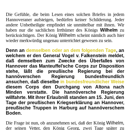
Die Gefühle, die beim Lesen eines solchen Briefes in jedem
Hannoveraner aufsteigen, bedürfen keiner Schilderung. Jeder
andere Unbetheiligte empfindet sie unmittelbar mit ihnen. Wir
haben nur die sachlichen Irrthümer des Königs
Wilhelm
zu
berücksichtigen. Der König
Wilhelm
scheint nämlich auch hier
wieder merkwürdig ungenau unterrichtet gewesen zu sein.
Denn an
demselben oder an dem folgenden Tage
, an
welchem er den General Vogel v. Falkenstein meldet,
daß demselben zum Zwecke des Überfalles von
Hannover das Manteuffel’sche Corps zur Disposition
stehe, läßt die preußische Regierung bei der
hannöverschen Regierung bundesfreundlich
ansuchen, daß dieselbe
in bundesfreundlicher Weise
diesem Corps den Durchgang von Altona nach
Minden verstatte. Die hannöversche Regierung
willfahrte. Mit ihrer Erlaubniß standen am 15. Juni, den
Tage der preußischen Kriegserklärung an Hannover,
preußische Truppen in Harburg auf hannöverschem
Boden.
Die Frage ist nun, ob anzunehmen sei, daß der König
Wilhelm
,
der seinen Vetter, den König Georg, zwei Tage später zu