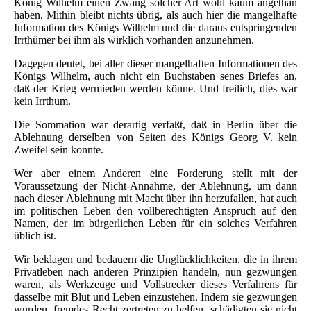
König Wilhelm einen Zwang solcher Art wohl kaum angethan
haben. Mithin bleibt nichts übrig, als auch hier die mangelhafte
Information des Königs Wilhelm und die daraus entspringenden
Irrthümer bei ihm als wirklich vorhanden anzunehmen.
Dagegen deutet, bei aller dieser mangelhaften Informationen des
Königs Wilhelm, auch nicht ein Buchstaben senes Briefes an,
daß der Krieg vermieden werden könne. Und freilich, dies war
kein Irrthum.
Die Sommation war derartig verfaßt, daß in Berlin über die
Ablehnung derselben von Seiten des Königs Georg V. kein
Zweifel sein konnte.
Wer aber einem Anderen eine Forderung stellt mit der
Voraussetzung der Nicht-Annahme, der Ablehnung, um dann
nach dieser Ablehnung mit Macht über ihn herzufallen, hat auch
im politischen Leben den vollberechtigten Anspruch auf den
Namen, der im bürgerlichen Leben für ein solches Verfahren
üblich ist.
Wir beklagen und bedauern die Unglücklichkeiten, die in ihrem
Privatleben nach anderen Prinzipien handeln, nun gezwungen
waren, als Werkzeuge und Vollstrecker dieses Verfahrens für
dasselbe mit Blut und Leben einzustehen. Indem sie gezwungen
wurden, fremdes Recht zertreten zu helfen, schädigten sie nicht