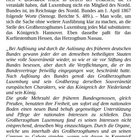
veranlaßt haben, daß Luxemburg nicht ein Mitglied des Nordd.
Bundes ist, im Reichstage des Nordd. Bundes am 1. April 1867
folgende Worte (Stenogr. Berichte S. 489.). – Man wolle, um
sich die Sache ohne weitere Ausführung klar zu machen, an die
Stelle des Großherzogthumes Luxemburg jedes Mal substituiren:
das Königreich Hannover. Eben dasselbe paßt für das
Kurfürstenthum Hessen, das Herzogthum Nassau.
„Bei Auflösung und durch die Aulösung des früheren deutschen
Bundes gewann jeder der an demselben betheiligten Staaten
seine volle Souveränetät wieder, so wie er sie vor Stiftung des
Bundes besessen, aber durch die Verpflichtungen, die er im
Bundesvertrage freiwillig eingegangen war, beschränkt hatte.
Nach Auflösung des Bundes genoß das Großherzogthum
Luxemburg und sein Großherzog derselben Souveränetät
europäischen Charakters, wie das Königreich der Niederlande
und sein König.
Die große Mehrzahl der früheren Bundesgenossen, gleich
Preußen, benutzten ihre Freiheit, um sofort auf dem nationalen
Boden einen neuen Bund behufs gegenseitiger Unterstützung
und Pflege der nationalen Interessen zu schließen. Das
Großherzogthum Luxemnurg fand es seinen Interessen nicht
entsprechend, denselben Weg einzuschlagen. Durch die Organe,
welche uns innerhalb des Großherzogthumes und an seinen
Grenzen zu Gebote standen, waren wir davon in Kenntnisß