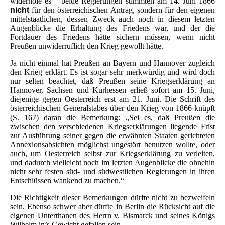
widerhole es – beide Regierungen stimmten am 14. Juni 1866
nicht
für den österreichischen Antrag, sondern für den eigenen
mittelstaatlichen, dessen Zweck auch noch in diesem letzten
Augenblicke die Erhaltung des Friedens war, und der die
Fortdauer des Friedens hätte sichern müssen, wenn nicht
Preußen unwiderruflich den Krieg gewollt hätte.
Ja nicht einmal hat Preußen an Bayern und Hannover zugleich
den Krieg erklärt. Es ist sogar sehr merkwürdig und wird doch
nur selten beachtet, daß Preußen seine Kriegserklärung an
Hannover, Sachsen und Kurhessen erließ sofort am 15. Juni,
diejenige gegen Oesterreich erst am 21. Juni. Die Schrift des
österreichischen Generalstabes über den Krieg von 1866 knüpft
(S. 167) daran die Bemerkung: „Sei es, daß Preußen die
zwischen den verschiedenen Kriegserklärungen liegende Frist
zur Ausführung seiner gegen die erwähnten Staaten gerichteten
Annexionsabsichten möglichst ungestört benutzen wollte, oder
auch, um Oesterreich selbst zur Kriegserklärung zu verleiten,
und dadurch vielleicht noch im letzten Augenblicke die ohnehin
nicht sehr festen süd- und südwestlichen Regierungen in ihren
Entschlüssen wankend zu machen.“
Die Richtigkeit dieser Bemerkungen dürfte nicht zu bezweifeln
sein. Ebenso schwer aber dürfte in Berlin die Rücksicht auf die
eigenen Unterthanen des Herrn v. Bismarck und seines Königs
Wilhelm in’s Gewicht gefallen sein.