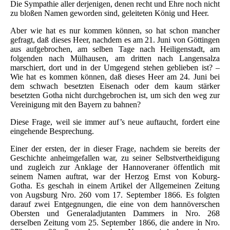
Die Sympathie aller derjenigen, denen recht und Ehre noch nicht
zu bloßen Namen geworden sind, geleiteten König und Heer.
Aber wie hat es nur kommen können, so hat schon mancher
gefragt, daß dieses Heer, nachdem es am 21. Juni von Göttingen
aus aufgebrochen, am selben Tage nach Heiligenstadt, am
folgenden nach Mülhausen, am dritten nach Langensalza
marschiert, dort und in der Umgegend stehen geblieben ist? –
Wie hat es kommen können, daß dieses Heer am 24. Juni bei
dem schwach besetzten Eisenach oder dem kaum stärker
besetzten Gotha nicht durchgebrochen ist, um sich den weg zur
Vereinigung mit den Bayern zu bahnen?
Diese Frage, weil sie immer auf’s neue auftaucht, fordert eine
eingehende Besprechung.
Einer der ersten, der in dieser Frage, nachdem sie bereits der
Geschichte anheimgefallen war, zu seiner Selbstvertheidigung
und zugleich zur Anklage der Hannoveraner öffentlich mit
seinem Namen auftrat, war der Herzog Ernst von Koburg-
Gotha. Es geschah in einem Artikel der Allgemeinen Zeitung
von Augsburg Nro. 260 vom 17. September 1866. Es folgten
darauf zwei Entgegnungen, die eine von dem hannöverschen
Obersten und Generaladjutanten Dammers in Nro. 268
derselben Zeitung vom 25. September 1866, die andere in Nro.