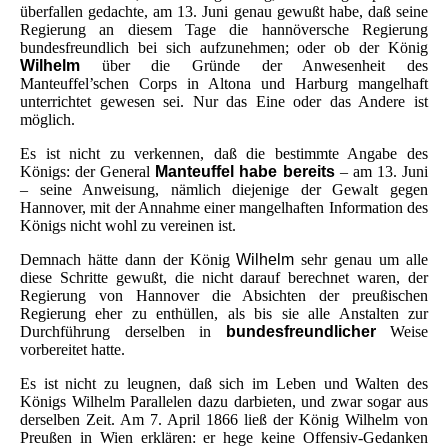
überfallen gedachte, am 13. Juni genau gewußt habe, daß seine
Regierung an diesem Tage die hannöversche Regierung
bundesfreundlich bei sich aufzunehmen; oder ob der König
Wilhelm
über die Gründe der Anwesenheit des
Manteuffel’schen Corps in Altona und Harburg mangelhaft
unterrichtet gewesen sei. Nur das Eine oder das Andere ist
möglich.
Es ist nicht zu verkennen, daß die bestimmte Angabe des
Königs: der General
Manteuffel habe bereits
– am 13. Juni
– seine Anweisung, nämlich diejenige der Gewalt gegen
Hannover, mit der Annahme einer mangelhaften Information des
Königs nicht wohl zu vereinen ist.
Demnach hätte dann der König
Wilhelm
sehr genau um alle
diese Schritte gewußt, die nicht darauf berechnet waren, der
Regierung von Hannover die Absichten der preußischen
Regierung eher zu enthüllen, als bis sie alle Anstalten zur
Durchführung derselben in
bundesfreundlicher
Weise
vorbereitet hatte.
Es ist nicht zu leugnen, daß sich im Leben und Walten des
Königs Wilhelm Parallelen dazu darbieten, und zwar sogar aus
derselben Zeit. Am 7. April 1866 ließ der König Wilhelm von
Preußen in Wien erklären: er hege keine Offensiv-Gedanken