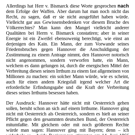
Allerdings hat Herr v. Bismarck diese Worte gesprochen
nach
dem Erfolge der Waffen. Aber darum hat man noch nicht das
Recht, zu sagen, daß er sie nicht ausgeführt haben würde.
Vielleicht gar aus Gewissensbedenken vor diesem Bruche des
Völkerrechtes? Man kann den Mangel vielleicht anderer
Qualitäten bei Herrn v. Bismarck constatiren; aber in seiner
Energie ist ein Zweifel ebensowenig berechtigt, wie einst an
derjenigen des Kain. Ein Mann, der zum Vorwande seines
Friedensbruches gegen Hannover die Anschuldigung der
Zustimmung zu einem Antrage nimmt, den Hannover notorisch
nicht angenommen, sondern verworfen hatte, ein Mann,
welchem es dann gelungen ist, durch die energischen Mittel der
Verbreitung diesen seinen Irrthum zu einem fast allgemeinen von
Millionen zu machen: ein solcher Mann würde, wie es scheint,
auch für einen andern Kriegsfall irgend welcher Art die
erforderliche Erfindungsgabe und die Kraft der Verbreitung
dieses seines Irrthums besessen haben.
Der Ausdruck: Hannover hätte nicht mit Oesterreich gehen
sollen, beruht schon an sich auf einem Irrthume. Hannover ging
nicht mit Oesterreich als Oesterreich, sondern es hielt an seiner
Pflicht gegen den gesammten deutschen Bund, der Oesterreich
mitumfaßte. Mit gleichem oder mit noch größerem Rechte
würde man sagen: Hannover ging mit Bayern; denn – ich