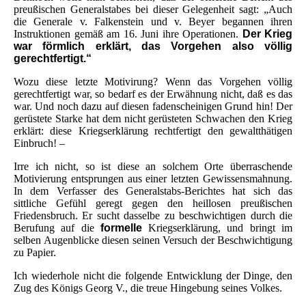
preußischen Generalstabes bei dieser Gelegenheit sagt: „Auch
die Generale v. Falkenstein und v. Beyer begannen ihren
Instruktionen gemäß am 16. Juni ihre Operationen.
Der Krieg
war förmlich erklärt, das Vorgehen also völlig
gerechtfertigt.“
Wozu diese letzte Motivirung? Wenn das Vorgehen völlig
gerechtfertigt war, so bedarf es der Erwähnung nicht, daß es das
war. Und noch dazu auf diesen fadenscheinigen Grund hin! Der
gerüstete Starke hat dem nicht gerüsteten Schwachen den Krieg
erklärt: diese Kriegserklärung rechtfertigt den gewaltthätigen
Einbruch! –
Irre ich nicht, so ist diese an solchem Orte überraschende
Motivierung entsprungen aus einer letzten Gewissensmahnung.
In dem Verfasser des Generalstabs-Berichtes hat sich das
sittliche Gefühl geregt gegen den heillosen preußischen
Friedensbruch. Er sucht dasselbe zu beschwichtigen durch die
Berufung auf die
formelle
Kriegserklärung, und bringt im
selben Augenblicke diesen seinen Versuch der Beschwichtigung
zu Papier.
Ich wiederhole nicht die folgende Entwicklung der Dinge, den
Zug des Königs Georg V., die treue Hingebung seines Volkes.