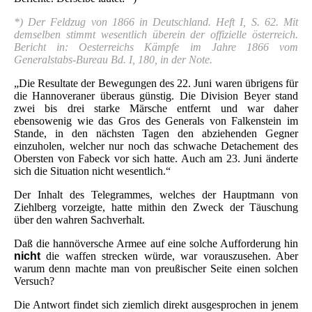
*) Der Feldzug von 1866 in Deutschland. Heft I, S. 62. Mit
demselben stimmt wesentlich überein der offizielle österreich.
Bericht in: Oesterreichs Kämpfe im Jahre 1866 vom
Generalstabs-Bureau Bd. I, 180, in der Note.
„Die Resultate der Bewegungen des 22. Juni waren übrigens für
die Hannoveraner überaus günstig. Die Division Beyer stand
zwei bis drei starke Märsche entfernt und war daher
ebensowenig wie das Gros des Generals von Falkenstein im
Stande, in den nächsten Tagen den abziehenden Gegner
einzuholen, welcher nur noch das schwache Detachement des
Obersten von Fabeck vor sich hatte. Auch am 23. Juni änderte
sich die Situation nicht wesentlich.“
Der Inhalt des Telegrammes, welches der Hauptmann von
Ziehlberg vorzeigte, hatte mithin den Zweck der Täuschung
über den wahren Sachverhalt.
Daß die hannöversche Armee auf eine solche Aufforderung hin
nicht
die waffen strecken würde, war vorauszusehen. Aber
warum denn machte man von preußischer Seite einen solchen
Versuch?
Die Antwort findet sich ziemlich direkt ausgesprochen in jenem