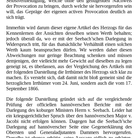
Selbstvertheidigung, welche ohne den genügenden Nachweis
der Provocation zu bringen, durch welche sie hervorgerufen sein
will, das Gepräge der eigenen activen Provocation deutlich an
sich trägt.
Immerhin wird darum dieser eigene Artikel des Herzogs für das
Kennenlernen der Ansichten desselben seinen Werth behalten;
jedoch überall da, wo er mit der Seebach’schen Darlegung in
Widerspruch tritt, für das thatsächliche Verhältniß einen solchen
Werth kaum beanspruchen dürfen. Wir werden daher diesen
Abweichungen nur geringe Beachtung schenken und müssen
demjenigen, der vielleicht mehr Gewicht auf dieselben zu legen
geneigt ist, es überlassen, aus der Vergleichung des Artikels mit
der folgenden Darstellung die Irrthümer des Herzogs sich klar zu
machen. Es versteht sich, daß damit nicht bloß gemeint sind die
herzoglichen Irrthümer vom 24. Juni, sondern auch die vom 17.
September 1866.
Die folgende Darstellung gründet sich auf die vergleichende
Prüfung der officiellen hannöverschen Berichte mit der
Darlegung des koburger Ministers Herrn v. Seebach. Leider hat
ein kriegsgerichtlicher Spruch über den hannöverschen Major v.
Jacobi nicht erfolgen können. Dagegen hat die Seebach’sche
Darlegung auf hannöverscher Seite eine Gegenerklärung des
Obersten und Generaladjutanten Dammers hervorgerufen.
Derselbe ist ebenso erbötig, seine Aussage eidlich zu erhärten.