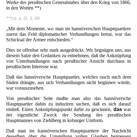
Werke des preußischen Generalstabes über den Krieg von 1866,
in den Worten **)
**) a. a. O. S. 69.
„Mit dem Momente, wo man im hannöverschen Hauptquartiere
zuerst das Feld diplomatischer Verhandlungen betrat, war das
Schicksal der Armee entschieden.“
Dies ist offenbar sehr stark ausgedrückt. Wir begnügen uns, aus
diesem Satze den Gedanken zu entnehmen, daß die Anknüpfung
von Unterhandlungen nach preußischer Ansicht durchaus in
preußischem Interesse war.
Daß das hannöversche Hauptquartier, welches rasch nach dem
Süden drängte, aus sich Verhandlungen nicht beginnen würde,
war vorauszusehen.
Von preußischer Seite mußte man also das hannöversche
Hauptquartier dahin zu induziren suchen, daß es sich darauf
einließ. Einen Anknüpfungspunkt dafür zu gewinnen,
das
war
der eigentliche Zweck der Sendung des preußischen
Hauptmannes von Ziehlberg in koburger Uniform.
Daß man im hannöverschen Hauptquartiere der Nachricht
desselben über die Umstellung vollen Glauben beimessen