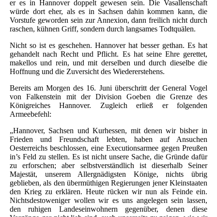
er es in Hannover doppelt gewesen sein. Die Vasallenschaft
würde dort eher, als es in Sachsen dahin kommen kann, die
Vorstufe geworden sein zur Annexion, dann freilich nicht durch
raschen, kühnen Griff, sondern durch langsames Todtquälen.
Nicht so ist es geschehen. Hannover hat besser gethan. Es hat
gehandelt nach Recht und Pflicht. Es hat seine Ehre gerettet,
makellos und rein, und mit derselben und durch dieselbe die
Hoffnung und die Zuversicht des Wiedererstehens.
Bereits am Morgen des 16. Juni überschritt der General Vogel
von Falkenstein mit der Division Goeben die Grenze des
Königreiches Hannover. Zugleich erließ er folgenden
Armeebefehl:
„Hannover, Sachsen und Kurhessen, mit denen wir bisher in
Frieden und Freundschaft lebten, haben auf Ansuchen
Oesterreichs beschlossen, eine Executionsarmee gegen Preußen
in’s Feld zu stellen. Es ist nicht unsere Sache, die Gründe dafür
zu erforschen; aber selbstverständlich ist dieserhalb Seiner
Majestät, unserem Allergnädigsten Könige, nichts übrig
geblieben, als den übermüthigen Regierungen jener Kleinstaaten
den Krieg zu erklären. Heute rücken wir nun als Feinde ein.
Nichtsdestoweniger wollen wir es uns angelegen sein lassen,
den ruhigen Landeseinwohnern gegenüber, denen diese