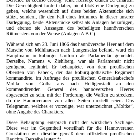
Die Gerechtigkeit fordert daher, nicht bloß eine Darlegung zu
geben, welche wesentlich auf diese beiden Aktenstücke sich
stützt, sondern, für den Fall eines Irrthumes in dieser unserer
Darleggung, beide Aktenstücke selbst als Anlagen beizufügen,
und ebenso sie Aussagen des betheiligten hannöverschen
Rittmeisters von der Wense (Anlagen A B C).
Während sich am 23. Juni 1866 das hannöversche Heer auf dem
Marsche von Mühlhausen nach Langensalza befand, ward ein
Hauptmann in koburger Uniform als Parlamentär gemeldet.
Derselbe, Namens v. Ziehlberg, war als Parlamentär nicht
genügend legitimirt. Er behauptete, von dem preußischen
Obersten von Fabeck, der das koburg-gothaische Regiment
kommandirte, im Auftrage des preußischen Generalstabschefs
Moltke von Gotha aus nach Heiligenstadt an den
kommandirenden General des hannöverschen Heeres
abgesendet zu sein, mit der Forderung, die Waffen zu strecken,
da die Hannoveraner von allen Seiten umstellt seien. Das
Telegramm, welches er vorzeigte, war unterzeichnet „Moltke“,
ohne Angabe des Charakters.
Diese Behauptung entsprach nicht der wirklichen Sachlage.
Diese war im Gegentheil vorteilhaft für die Hannoveraner.
Constatiren wir dieselbe gemäß dem offiziellen preußischen
Berichte. Derselbe lautet: *)