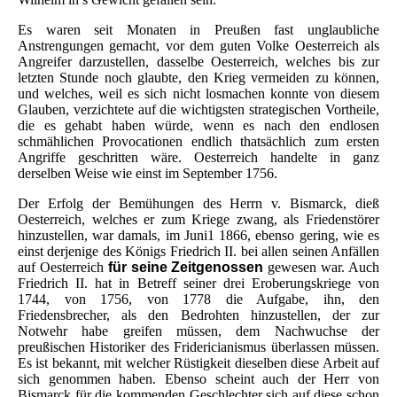
Es waren seit Monaten in Preußen fast unglaubliche
Anstrengungen gemacht, vor dem guten Volke Oesterreich als
Angreifer darzustellen, dasselbe Oesterreich, welches bis zur
letzten Stunde noch glaubte, den Krieg vermeiden zu können,
und welches, weil es sich nicht losmachen konnte von diesem
Glauben, verzichtete auf die wichtigsten strategischen Vortheile,
die es gehabt haben würde, wenn es nach den endlosen
schmählichen Provocationen endlich thatsächlich zum ersten
Angriffe geschritten wäre. Oesterreich handelte in ganz
derselben Weise wie einst im September 1756.
Der Erfolg der Bemühungen des Herrn v. Bismarck, dieß
Oesterreich, welches er zum Kriege zwang, als Friedenstörer
hinzustellen, war damals, im Juni1 1866, ebenso gering, wie es
einst derjenige des Königs Friedrich II. bei allen seinen Anfällen
auf Oesterreich
für seine Zeitgenossen
gewesen war. Auch
Friedrich II. hat in Betreff seiner drei Eroberungskriege von
1744, von 1756, von 1778 die Aufgabe, ihn, den
Friedensbrecher, als den Bedrohten hinzustellen, der zur
Notwehr habe greifen müssen, dem Nachwuchse der
preußischen Historiker des Fridericianismus überlassen müssen.
Es ist bekannt, mit welcher Rüstigkeit dieselben diese Arbeit auf
sich genommen haben. Ebenso scheint auch der Herr von
Bismarck für die kommenden Geschlechter sich auf diese schon